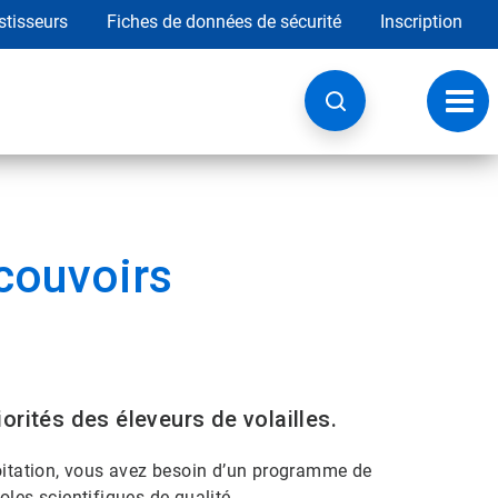
stisseurs
Fiches de données de sécurité
Inscription
Chan
la
navig
couvoirs
riorités des éleveurs de volailles.
loitation, vous avez besoin d’un programme de
les scientifiques de qualité.