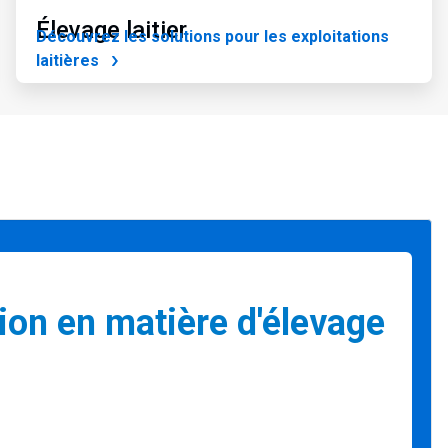
Élevage laitier
Découvrez les solutions pour les exploitations
laitières
on en matière d'élevage