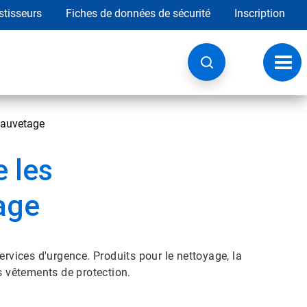
stisseurs
Fiches de données de sécurité
Inscription
Chan
la
navig
 sauvetage
e les
age
ervices d'urgence. Produits pour le nettoyage, la
s vêtements de protection.