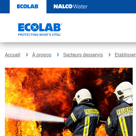
Passer
au
contenu
Accueil
À propos
Secteurs desservis
Etablisse