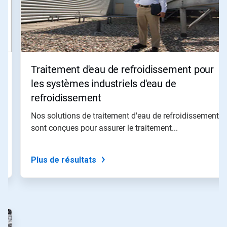
Utilisez
les
boutons
«
Page
suivante
»
Traitement d'eau de refroidissement pour
et
«
les systèmes industriels d'eau de
Page
refroidissement
précédente
»
Nos solutions de traitement d'eau de refroidissement
pour
sont conçues pour assurer le traitement...
naviguer,
ou
passez
à
Plus de résultats
une
diapo
précise
à
l'aide
des
points.