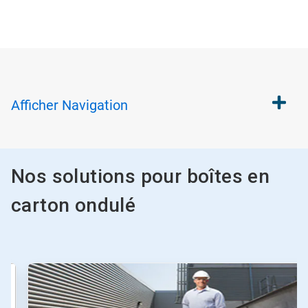
Afficher
Navigation
Nos solutions pour boîtes en
carton ondulé
Ceci
est
un
carrousel.