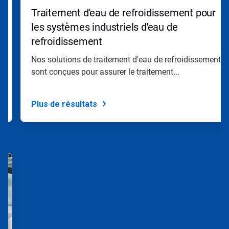
»
Traitement d'eau de refroidissement pour
et
«
les systèmes industriels d'eau de
Page
refroidissement
précédente
»
s
Nos solutions de traitement d'eau de refroidissement
pour
sont conçues pour assurer le traitement...
naviguer,
ou
passez
à
Plus de résultats
une
diapo
précise
à
l'aide
des
points.