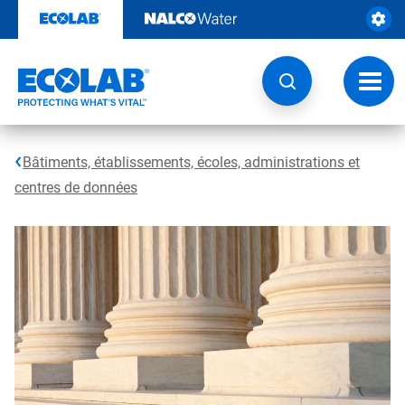
Passer
au
contenu
Chang
la
navig
Bâtiments, établissements, écoles, administrations et
centres de données