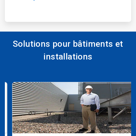
Solutions pour bâtiments et
installations
Ceci
est
un
carrousel.
Utilisez
les
boutons
«
Page
suivante