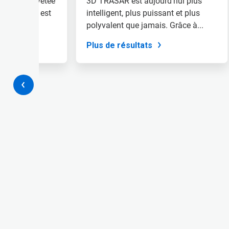
ologie brevetée
3D TRASAR est aujourd'hui plus
naviguer,
aux lourds, est
intelligent, plus puissant et plus
ou
ti...
polyvalent que jamais. Grâce à...
passez
à
Plus de résultats
une
diapo
précise
à
l'aide
des
points.