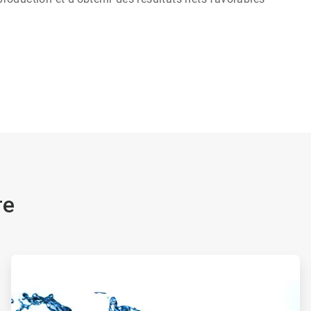
re
ArticleTile
2
de
2