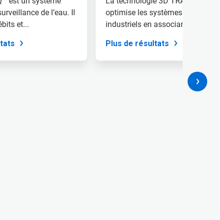
Q™ est un système
La technologie 3D TRASAR
surveillance de l’eau. Il
optimise les systèmes d'eau
bits et...
industriels en associant des
technologies...
tats
Plus de résultats