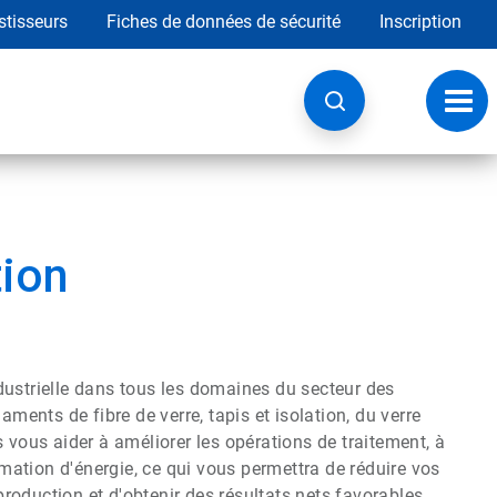
stisseurs
Fiches de données de sécurité
Inscription
Chan
la
navig
tion
dustrielle dans tous les domaines du secteur des
aments de fibre de verre, tapis et isolation, du verre
 vous aider à améliorer les opérations de traitement, à
ation d'énergie, ce qui vous permettra de réduire vos
 production et d'obtenir des résultats nets favorables