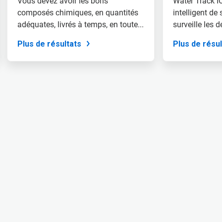
Vous devez avoir les bons
Water Track I
composés chimiques, en quantités
intelligent de 
adéquates, livrés à temps, en toute...
surveille les dé
Plus de résultats
Plus de résul