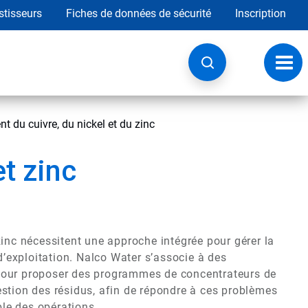
stisseurs
Fiches de données de sécurité
Inscription
Chan
la
navig
nt du cuivre, du nickel et du zinc
et zinc
zinc nécessitent une approche intégrée pour gérer la
 d’exploitation. Nalco Water s’associe à des
 pour proposer des programmes de concentrateurs de
estion des résidus, afin de répondre à ces problèmes
le des opérations.