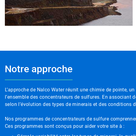
Notre approche
L’approche de Nalco Water réunit une chimie de pointe, un 
l’ensemble des concentrateurs de sulfures. En associant d
selon l’évolution des types de minerais et des conditions 
Nos programmes de concentrateurs de sulfure comprennent de
Ces programmes sont conçus pour aider votre site à :