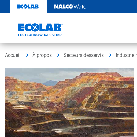
Passer
au
contenu
Accueil
À propos
Secteurs desservis
Industrie