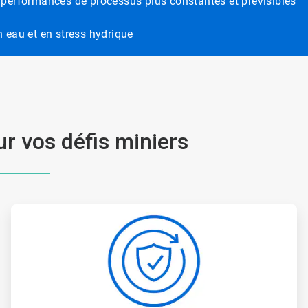
 des performances de processus plus constantes et prévisibles
 eau et en stress hydrique
r vos défis miniers
ArticleTile
2
de
4