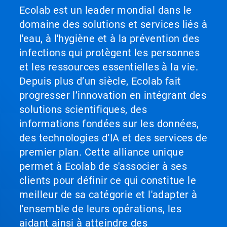
«
Ecolab est un leader mondial dans le
Page
domaine des solutions et services liés à
suivante
»
l'eau, à l'hygiène et à la prévention des
et
infections qui protègent les personnes
«
Page
et les ressources essentielles à la vie.
précédente
Depuis plus d’un siècle, Ecolab fait
»
pour
progresser l’innovation en intégrant des
naviguer,
solutions scientifiques, des
ou
informations fondées sur les données,
passez
à
des technologies d’IA et des services de
une
premier plan. Cette alliance unique
diapo
précise
permet à Ecolab de s'associer à ses
à
clients pour définir ce qui constitue le
l'aide
des
meilleur de sa catégorie et l'adapter à
points.
l'ensemble de leurs opérations, les
aidant ainsi à atteindre des