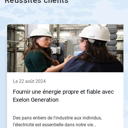
Réussites clients
Ceci
est
un
carrousel.
Utilisez
les
boutons
«
Page
suivante
»
le 22 août 2024
et
«
Fournir une énergie propre et fiable avec
Page
Exelon Generation
précédente
»
pour
naviguer,
Des pans entiers de l'industrie aux individus,
ou
l'électricité est essentielle dans notre vie...
passez