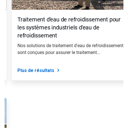
Page
suivante
»
Traitement d'eau de refroidissement pour
et
«
les systèmes industriels d'eau de
Page
refroidissement
précédente
»
Nos solutions de traitement d'eau de refroidissement
pour
sont conçues pour assurer le traitement...
naviguer,
ou
passez
à
Plus de résultats
une
diapo
précise
à
l'aide
des
points.