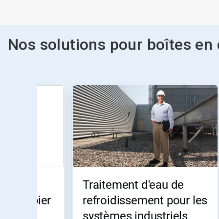
Nos solutions pour boîtes en
Ceci
est
un
carrousel.
Utilisez
les
boutons
«
Page
suivante
»
age des
Traitement d'eau de
et
«
te à papier
refroidissement pour les
Page
systèmes industriels
précédente