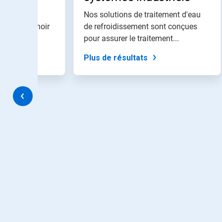
»
d'eau de
pour
o Water
Nos solutions de traitement d'eau
naviguer,
ion du séchoir
refroidissement
de refroidissement sont conçues
ou
pour le...
pour assurer le traitement...
passez
à
Plus de résultats
une
diapo
précise
à
l'aide
des
points.