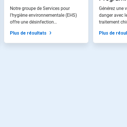
produits 
Notre groupe de Services pour
Générez une v
l'hygiène environnementale (EHS)
surveilla
danger avec l
offre une désinfection
traitement chi
maintenance​​
supplémenta...
Plus de résultats
Plus de résul