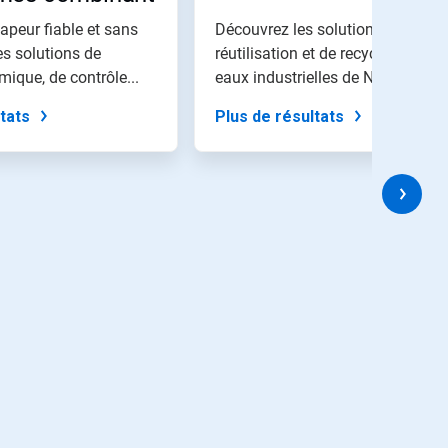
chimiques,
apeur fiable et sans
Découvrez les solutions de
nce et
es solutions de
réutilisation et de recyclage des
mique, de contrôle...
eaux industrielles de Nalco Water,
​​​​​
tats
Plus de résultats