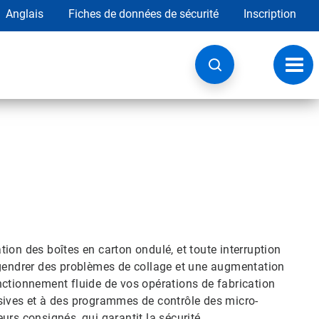
Anglais
Fiches de données de sécurité
Inscription
Chan
la
navig
ion des boîtes en carton ondulé, et toute interruption
ngendrer des problèmes de collage et une augmentation
nctionnement fluide de vos opérations de fabrication
sives et à des programmes de contrôle des micro-
rs consignés, qui garantit la sécurité.