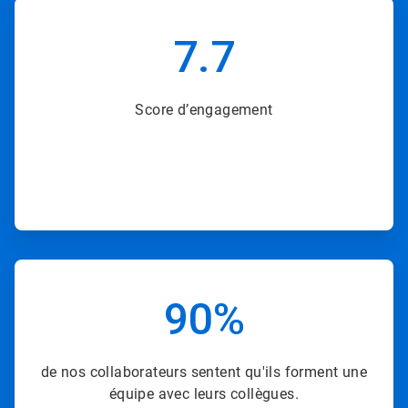
ArticleTile
6
7.7
de
8
Score d’engagement
ArticleTile
7
90%
de
8
de nos collaborateurs sentent qu'ils forment une
équipe avec leurs collègues.