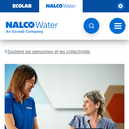
Passer
au
contenu
Chang
la
navig
Soutenir les personnes et les collectivités